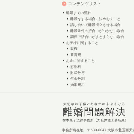
コンテンツリスト
離婚までの流れ
離婚をする場合に決めおくこと
話し合いで離婚成立させる場合
離婚条件の折合いがつかない場合
調停で話合いがまとまらない場合
お子様に関すること
親権
養育費
お金に関すること
慰謝料
財産分与
年金分割
婚姻費用
事務所所在地
〒530-0047 大阪市北区