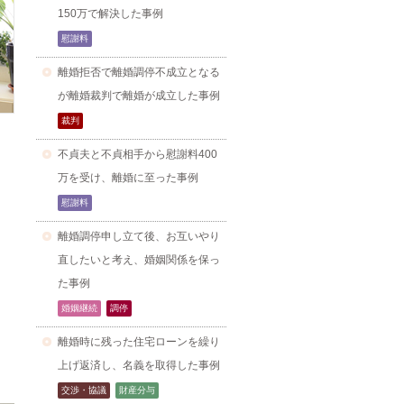
150万で解決した事例
慰謝料
離婚拒否で離婚調停不成立となる
が離婚裁判で離婚が成立した事例
裁判
不貞夫と不貞相手から慰謝料400
万を受け、離婚に至った事例
慰謝料
離婚調停申し立て後、お互いやり
直したいと考え、婚姻関係を保っ
た事例
婚姻継続
調停
離婚時に残った住宅ローンを繰り
上げ返済し、名義を取得した事例
交渉・協議
財産分与