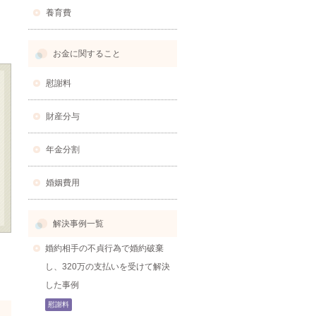
養育費
お金に関すること
慰謝料
財産分与
年金分割
婚姻費用
解決事例一覧
婚約相手の不貞行為で婚約破棄
し、320万の支払いを受けて解決
した事例
慰謝料