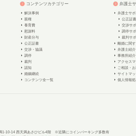
コンテンツカテゴリー
弁護士
解決事例
弁護士サポ
親権
公正証
養育費
交渉サ
慰謝料
調停サ
財産分与
裁判サ
公正証書
離婚に関す
交渉・協議
弁護士紹介
調停
事務所紹介
裁判
アクセスマ
認知
ご相談・お
婚姻継続
サイトマッ
コンテンツ全一覧
個人情報処
西天満1-10-14 西天満あさひビル4階 ※近隣にコインパーキング多数有