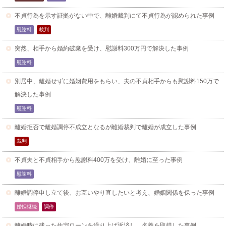
不貞行為を示す証拠がない中で、離婚裁判にて不貞行為が認められた事例
慰謝料
裁判
突然、相手から婚約破棄を受け、慰謝料300万円で解決した事例
慰謝料
別居中、離婚せずに婚姻費用をもらい、夫の不貞相手からも慰謝料150万で
解決した事例
慰謝料
離婚拒否で離婚調停不成立となるが離婚裁判で離婚が成立した事例
裁判
不貞夫と不貞相手から慰謝料400万を受け、離婚に至った事例
慰謝料
離婚調停申し立て後、お互いやり直したいと考え、婚姻関係を保った事例
婚姻継続
調停
離婚時に残った住宅ローンを繰り上げ返済し、名義を取得した事例