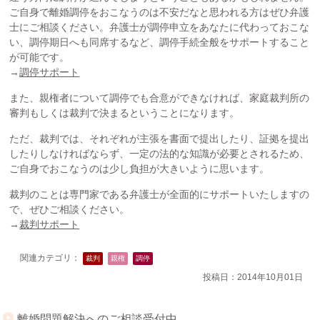
ご自身で離婚調停をおこなうのは不安だなと思われる方はぜひ弁護
士にご相談ください。弁護士が調停申立をあなたに代わっておこな
い、調停期日へも同席するなど、調停手続全般をサポートすること
が可能です。
→
調停サポート
また、親権者について調停でも合意ができなければ、家庭裁判所の
審判もしくは裁判で決まるということになります。
ただ、裁判では、それぞれが主張を書面で提出したり、証拠を提出
したりしなければならず、一定の法的な知識が必要とされるため、
ご自身でおこなうのは少し負担が大きいように思います。
裁判のことは専門家である弁護士が全面的にサポートいたしますの
で、ぜひご相談ください。
→
裁判サポート
関連カテゴリ：
裁判
親権
調停
投稿日：2014年10月01日
離婚問題解決へのご相談受付中